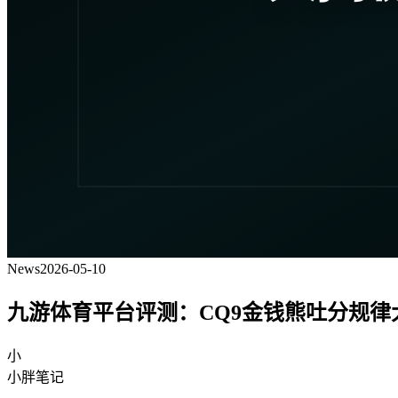
News
2026-05-10
九游体育平台评测：CQ9金钱熊吐分规
小
小胖笔记