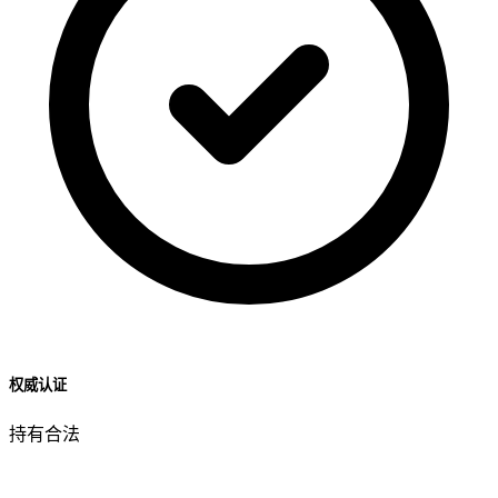
权威认证
持有合法