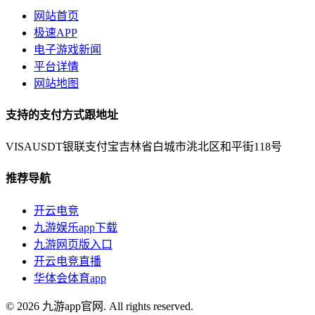
网站首页
极速APP
电子游戏新闻
平台详情
网站地图
支持的支付方式跟地址
VISA
USDT
银联
支付宝
吉林省白城市洮北区和平街118号
推荐导航
开云电竞
九游娱乐app下载
九游网页版入口
开云电竞直播
华体会体育app
© 2026 九游app官网. All rights reserved.