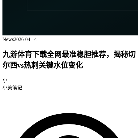
News
2026-04-14
九游体育下载全网最准稳胆推荐，揭秘切
尔西vs热刺关键水位变化
小
小美笔记