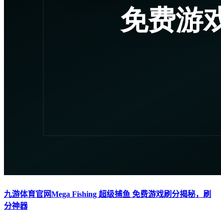
九游体育官网Mega Fishing 超级捕鱼 免费游戏刷分揭秘，刷
分神器