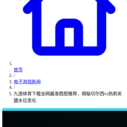
首页
/
电子游戏新闻
/
九游体育下载全网最准稳胆推荐，揭秘切尔西vs热刺关
键水位变化