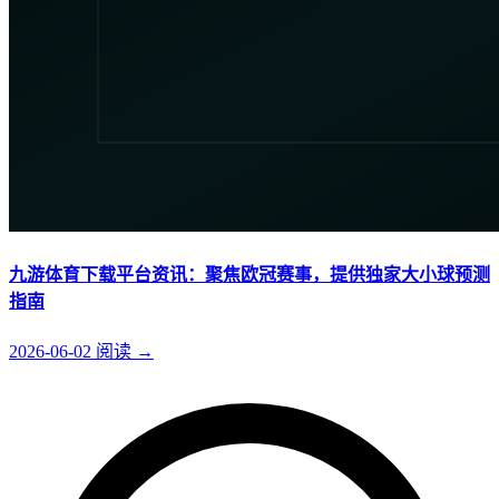
九游体育下载平台资讯：聚焦欧冠赛事，提供独家大小球预测
指南
2026-06-02
阅读
→