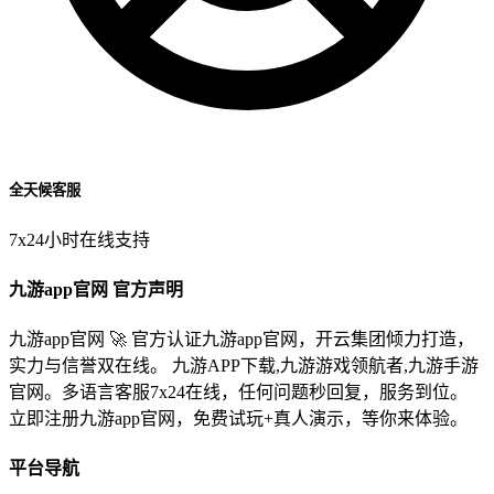
全天候客服
7x24小时在线支持
九游app官网 官方声明
九游app官网 🚀 官方认证九游app官网，开云集团倾力打造，
实力与信誉双在线。 九游APP下载,九游游戏领航者,九游手游
官网。多语言客服7x24在线，任何问题秒回复，服务到位。
立即注册九游app官网，免费试玩+真人演示，等你来体验。
平台导航