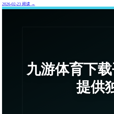
2026-02-23
阅读
→