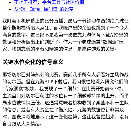
不止于推荐：平台工具与社区价值
从“玩一玩”到“懂门道”的蜕变
我盯着手机屏幕上的比分直播，最后一分钟切尔西的绝杀球让
整个斯坦福桥陷入疯狂，而我账户里的余额也跳到了一个令人
满意的数字。这已经不是我第一次依靠九游体育下载APP里的
数据和分析做出正确判断了。作为一个老球迷兼“数据派”玩
家，找到靠谱的平台和精准的信息，是赢得游戏的关键。
关键水位变化的信号意义
那场切尔西对阵热刺的比赛，赛前几乎所有人都看好主场作战
的切尔西。但在九游APP下载后，我习惯性地深入研究他们的
“专家洞察”板块。我发现了一个细节：在比赛开始前6小时，
主流盘口对切尔西获胜的水位有一个细微却持续的上升，而平
局水位被悄悄压低。这通常意味着机构收到了某些不利于主队
的信息，或者有大资金在平衡风险。九游的数据更新非常及
时，图表清晰地展示了这一变化趋势，这让我警觉起来，没有
盲目跟从大众情绪。