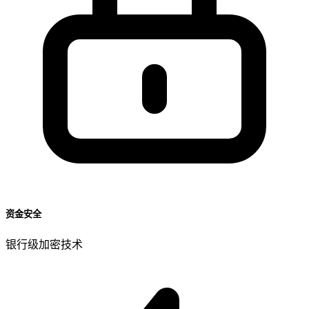
资金安全
银行级加密技术