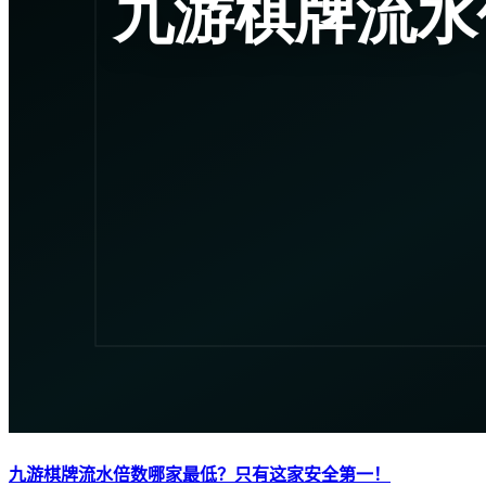
九游棋牌流水倍数哪家最低？只有这家安全第一！