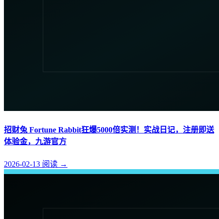
招财兔 Fortune Rabbit狂爆5000倍实测！实战日记，注册即送
体验金，九游官方
2026-02-13
阅读
→