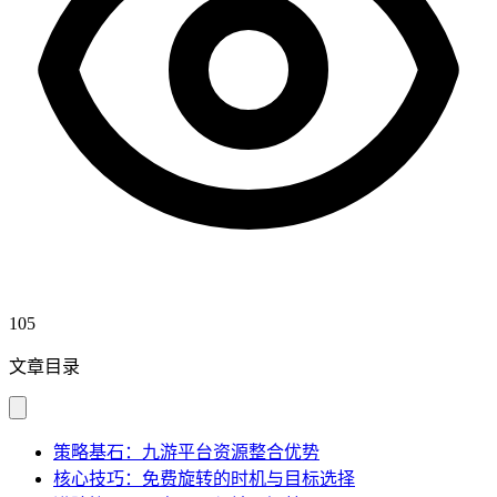
105
文章目录
策略基石：九游平台资源整合优势
核心技巧：免费旋转的时机与目标选择