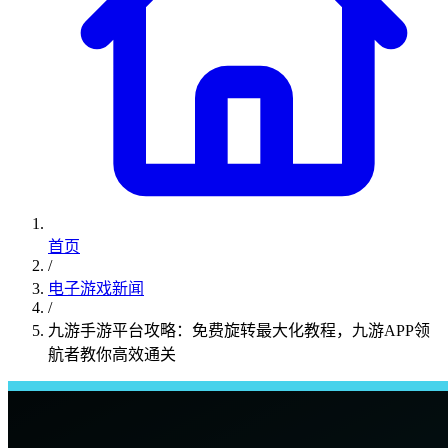
首页
/
电子游戏新闻
/
九游手游平台攻略：免费旋转最大化教程，九游APP领
航者教你高效通关