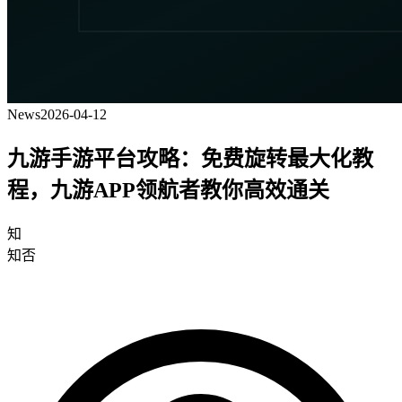
News
2026-04-12
九游手游平台攻略：免费旋转最大化教
程，九游APP领航者教你高效通关
知
知否