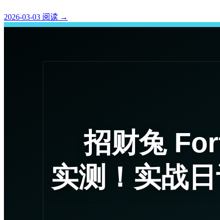
2026-03-03
阅读
→