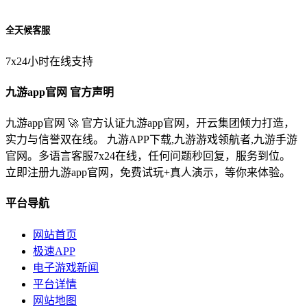
全天候客服
7x24小时在线支持
九游app官网 官方声明
九游app官网 🚀 官方认证九游app官网，开云集团倾力打造，
实力与信誉双在线。 九游APP下载,九游游戏领航者,九游手游
官网。多语言客服7x24在线，任何问题秒回复，服务到位。
立即注册九游app官网，免费试玩+真人演示，等你来体验。
平台导航
网站首页
极速APP
电子游戏新闻
平台详情
网站地图