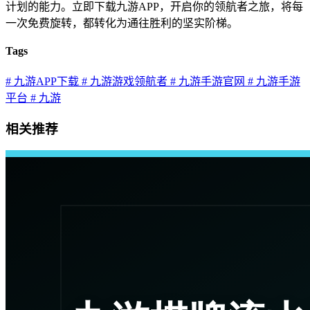
计划的能力。立即下载九游APP，开启你的领航者之旅，将每
一次免费旋转，都转化为通往胜利的坚实阶梯。
Tags
# 九游APP下载
# 九游游戏领航者
# 九游手游官网
# 九游手游
平台
# 九游
相关推荐