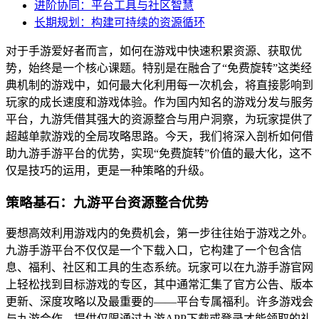
进阶协同：平台工具与社区智慧
长期规划：构建可持续的资源循环
对于手游爱好者而言，如何在游戏中快速积累资源、获取优
势，始终是一个核心课题。特别是在融合了“免费旋转”这类经
典机制的游戏中，如何最大化利用每一次机会，将直接影响到
玩家的成长速度和游戏体验。作为国内知名的游戏分发与服务
平台，九游凭借其强大的资源整合与用户洞察，为玩家提供了
超越单款游戏的全局攻略思路。今天，我们将深入剖析如何借
助九游手游平台的优势，实现“免费旋转”价值的最大化，这不
仅是技巧的运用，更是一种策略的升级。
策略基石：九游平台资源整合优势
要想高效利用游戏内的免费机会，第一步往往始于游戏之外。
九游手游平台不仅仅是一个下载入口，它构建了一个包含信
息、福利、社区和工具的生态系统。玩家可以在九游手游官网
上轻松找到目标游戏的专区，其中通常汇集了官方公告、版本
更新、深度攻略以及最重要的——平台专属福利。许多游戏会
与九游合作，提供仅限通过九游APP下载或登录才能领取的礼