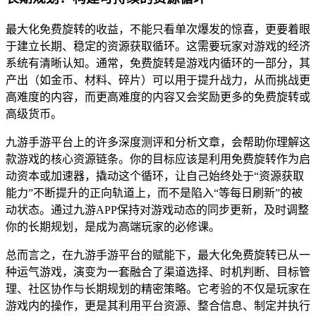
最大化免费旋转的收益，不能只看单次爆发的惊喜，更要着眼
于建立长期、稳定的资源获取循环。这需要玩家对游戏的经济
系统有清晰认知。通常，免费旋转是游戏内循环的一部分，其
产出（如金币、材料、碎片）可以用于提升战力，从而挑战更
高难度的内容，而更高难度的内容又会奖励更多的免费旋转或
高级货币。
九游手游平台上的许多深度测评和分析文章，会帮助你理解这
款游戏的核心资源链条。你的目标应该是利用免费旋转作为启
动资本或加速器，撬动这个循环，让自己始终处于“资源获取
能力”不断提升的正向轨道上，而不是陷入“等每日刷新”的被
动状态。通过九游APP保持对游戏动态的同步更新，及时调整
你的长期规划，是成为高端玩家的必修课。
总而言之，在九游手游平台的赋能下，最大化免费旋转已从一
种运气游戏，演变为一套融合了渠道选择、时机判断、目标管
理、社区协作与长期规划的精密策略。它考验的不仅是玩家在
游戏内的操作，更是其利用平台资源、整合信息、制定并执行