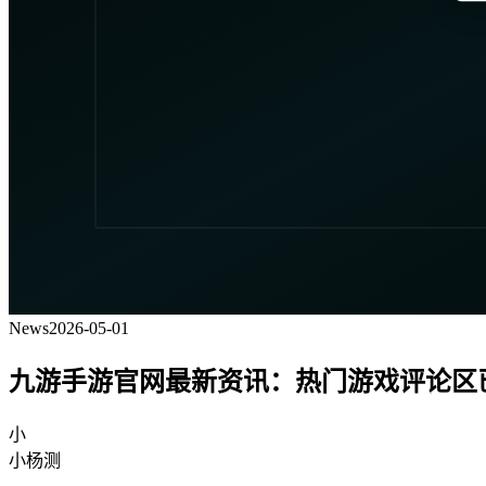
News
2026-05-01
九游手游官网最新资讯：热门游戏评论区
小
小杨测