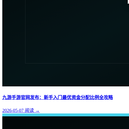
九游手游官网发布：新手入门最优资金分配比例全攻略
2026-05-07
阅读
→