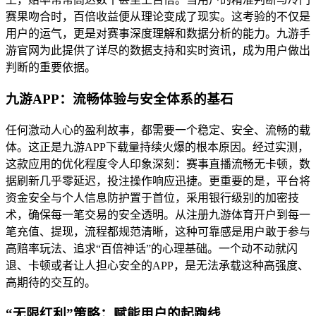
赛果吻合时，百倍收益便从理论变成了现实。这考验的不仅是
用户的运气，更是对赛事深度理解和数据分析的能力。九游手
游官网为此提供了详尽的数据支持和实时资讯，成为用户做出
判断的重要依据。
九游APP：流畅体验与安全体系的基石
任何激动人心的盈利故事，都需要一个稳定、安全、流畅的载
体。这正是九游APP下载量持续火爆的根本原因。经过实测，
这款应用的优化程度令人印象深刻：赛事直播流畅无卡顿，数
据刷新几乎零延迟，投注操作响应迅捷。更重要的是，平台将
资金安全与个人信息防护置于首位，采用银行级别的加密技
术，确保每一笔交易的安全透明。从注册九游体育开户到每一
笔充值、提现，流程都规范清晰，这种可靠感是用户敢于参与
高赔率玩法、追求“百倍神话”的心理基础。一个动不动就闪
退、卡顿或者让人担心安全的APP，是无法承载这种高强度、
高期待的交互的。
“无限红利”策略：赋能用户的起跑线