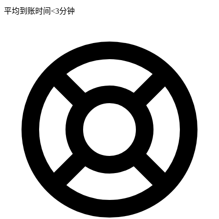
平均到账时间<3分钟