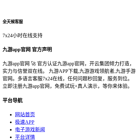
全天候客服
7x24小时在线支持
九游app官网 官方声明
九游app官网 🚀 官方认证九游app官网，开云集团倾力打造，
实力与信誉双在线。 九游APP下载,九游游戏领航者,九游手游
官网。多语言客服7x24在线，任何问题秒回复，服务到位。
立即注册九游app官网，免费试玩+真人演示，等你来体验。
平台导航
网站首页
极速APP
电子游戏新闻
平台详情