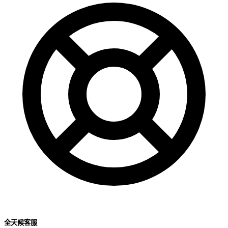
全天候客服