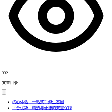
332
文章目录
核心体验：一站式手游生态圈
平台优势：精选与便捷的双重保障