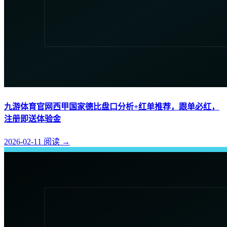
九游体育官网西甲国家德比盘口分析+红单推荐，跟单必红，
注册即送体验金
2026-02-11
阅读
→