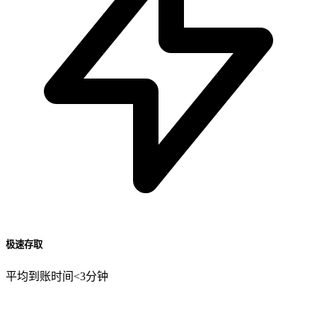
极速存取
平均到账时间<3分钟