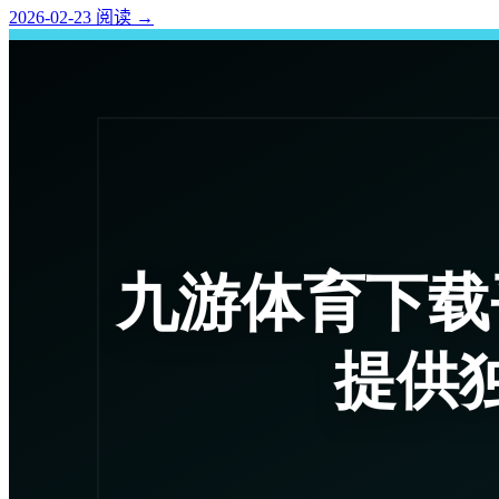
2026-02-23
阅读
→