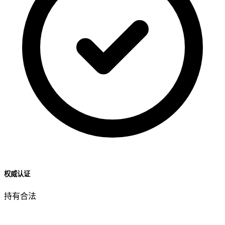
权威认证
持有合法