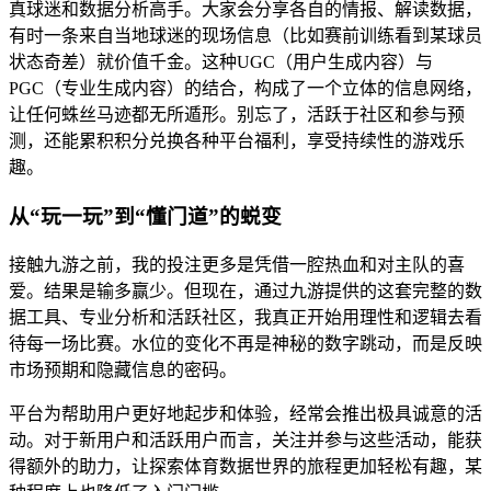
真球迷和数据分析高手。大家会分享各自的情报、解读数据，
有时一条来自当地球迷的现场信息（比如赛前训练看到某球员
状态奇差）就价值千金。这种UGC（用户生成内容）与
PGC（专业生成内容）的结合，构成了一个立体的信息网络，
让任何蛛丝马迹都无所遁形。别忘了，活跃于社区和参与预
测，还能累积积分兑换各种平台福利，享受持续性的游戏乐
趣。
从“玩一玩”到“懂门道”的蜕变
接触九游之前，我的投注更多是凭借一腔热血和对主队的喜
爱。结果是输多赢少。但现在，通过九游提供的这套完整的数
据工具、专业分析和活跃社区，我真正开始用理性和逻辑去看
待每一场比赛。水位的变化不再是神秘的数字跳动，而是反映
市场预期和隐藏信息的密码。
平台为帮助用户更好地起步和体验，经常会推出极具诚意的活
动。对于新用户和活跃用户而言，关注并参与这些活动，能获
得额外的助力，让探索体育数据世界的旅程更加轻松有趣，某