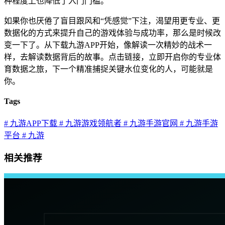
种程度上也降低了入门门槛。
如果你也厌倦了盲目跟风和“凭感觉”下注，渴望用更专业、更
数据化的方式来提升自己的游戏体验与成功率，那么是时候改
变一下了。从下载九游APP开始，像解读一次精妙的战术一
样，去解读数据背后的故事。点击链接，立即开启你的专业体
育数据之旅，下一个精准捕捉关键水位变化的人，可能就是
你。
Tags
# 九游APP下载
# 九游游戏领航者
# 九游手游官网
# 九游手游
平台
# 九游
相关推荐