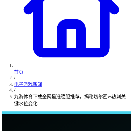
首页
/
电子游戏新闻
/
九游体育下载全网最准稳胆推荐，揭秘切尔西vs热刺关
键水位变化