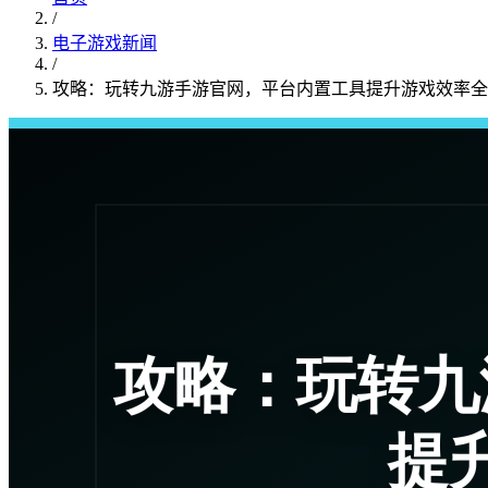
/
电子游戏新闻
/
攻略：玩转九游手游官网，平台内置工具提升游戏效率全