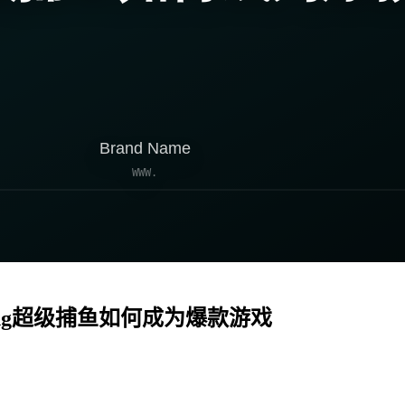
shing超级捕鱼如何成为爆款游戏